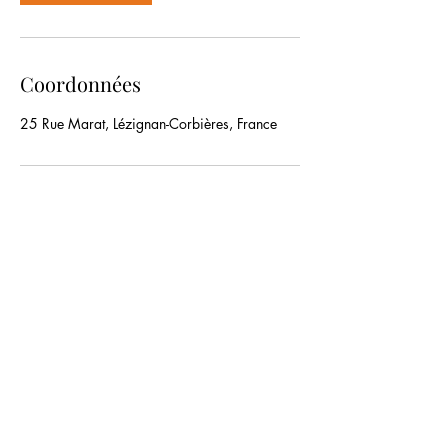
Coordonnées
25 Rue Marat, Lézignan-Corbières, France
FABLAB de la MJC de Lézignan-
Corbières
fablab@mjc-lezignan-corbieres.com
Tél >
04 68 27 03 34