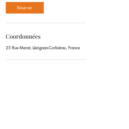
Réserver
Coordonnées
25 Rue Marat, Lézignan-Corbières, France
FABLAB de la MJC de Lézignan-
Corbières
fablab@mjc-lezignan-corbieres.com